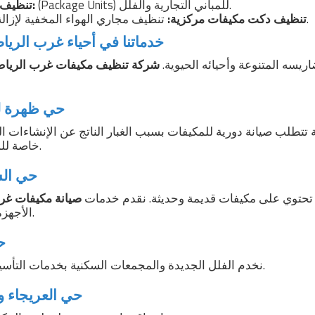
(Package Units) للمباني التجارية والفلل.
تنظيف مكيفات مركزية:
تنظيف مجاري الهواء المخفية لإزالة الغبار والبكتيريا.
تنظيف دكت مكيفات مركزية:
خدماتنا في أحياء غرب الرياض
ريسه المتنوعة وأحيائه الحيوية.
شركة تنظيف مكيفات غرب الريا
1. حي ظهرة 
ة تتطلب صيانة دورية للمكيفات بسبب الغبار الناتج عن الإنشاءات ا
خاصة للمنازل والشقق في لبن.
2. حي ا
تي تحتوي على مكيفات قديمة وحديثة. نقدم خدمات
صيانة مكيفات غر
الأجهزة القديمة ورفع كفاءتها.
3
نخدم الفلل الجديدة والمجمعات السكنية بخدمات التأسيس والتركيب والصيانة.
4. حي العريجاء