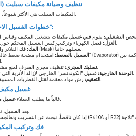
تنظيف وصيانة مكيفات سبليت (الخد
المكيفات السبلت هي الأكثر شيوعاً، وهي تحتاج عناية خاصة.
خطوات الغسيل الاحترافي في "إجادة":
فحص التشغيلي:
يقوم
فني غسيل مكيفات
فصل الكهرباء وتركيب كيس الغسيل المحكم حول الوحدة الداخلية.
العزل:
فك الفلاتر والوجه البلاستيكي (Mask) لغسلهم جانباً.
الفك:
الغسيل بالضغط:
استخدام مضخة ضغط عالي لغسل "المبخر" (Evaporator)
الشرائح المعدنية.
تنظيف مجرى الصرف لمنع مشكلة تنقيط المياه.
تسليك المجرى:
غسيل "الكوندنسر" الخارجي لإزالة الأتربة التي تخنق الكمبروسر.
الوحدة الخارجية:
رش مواد معقمة لقتل الفطريات المسببة للروائح الكريهة.
التعقيم:
غسيل مكيف 
.
غالباً ما يطلب العملاء
غسيل م
بعد الغسيل، نقيس ضغط الغاز.
فك وتركيب المكيف