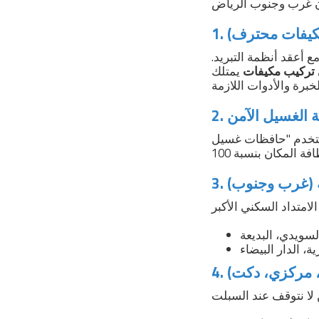
 مكيفات محترف)
 أعقد أنظمة التبريد.
تركيب مكيفات
يمتلك
سيل" (Covers) خاصة تحيط
جة (غرب وجنوب)
ت، مركزي، دكت)