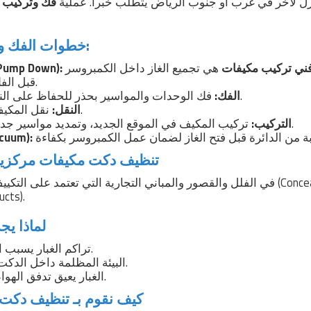
زل لآخر في غرب أو جنوب الرياض يتطلب خبراً. عملية
فك وتركيب 
خطوات الفك والتركيب الصحيحة:
ني تركيب مكيفات
هي تجميع الغاز داخل الكمبروسر
حبس الفريون (ump Down
قبل الفك لكي لا تخسره.
فك الوحدات والمواسير بحذر للحفاظ على النحاس من الانثناء.
الفك:
نقل المكيف للموقع الجديد.
النقل:
تركيب المكيف في الموقع الجديد، وتمديد مواسير جديدة إذا لزم الأمر.
التركيب:
تفريغ الهواء (
تنظيف دكت مكيفات مركزية 
في الفلل والقصور والمباني التجارية التي تعتمد على التكييف المركزي أو المخفي
داخل مجاري الهواء
لماذا ي
تراكم الغبار يسبب الحساسية والربو.
البيئة المظلمة داخل الدكت تعزز نمو العفن.
الغبار يعيق تدفق الهواء ويضعف التبريد.
كيف نقوم بـ تنظيف دكت