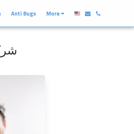
More
s
Anti Bugs
شرك