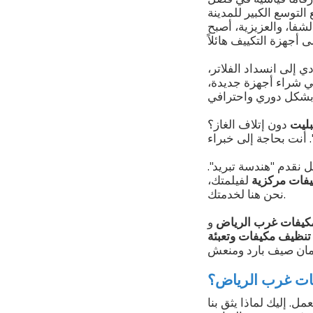
التوسع الكبير للمدينة
شفا، والعزيزية، أصبح
ي إلى انسداد الفلاتر،
في شراء أجهزة جديدة،
ليت
دون إتلاف الغاز؟
 نقدم "هندسة تبريد".
فات مركزية
لفيلمتك،
نحن هنا لخدمتك.
كيفات غرب الرياض
و
تنظيف مكيفات وتعبئة
يفات غرب الرياض؟
ل. إليك لماذا يثق بنا