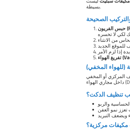
مكيفات سبليت
ليست
بسيطة.
P):
Vacuum):
(للهواء المخفي)
 (Concealed)، تتراكم الأتربة
 (Ducts).
جب تنظيف الدكت؟
 مكيفات مركزية؟