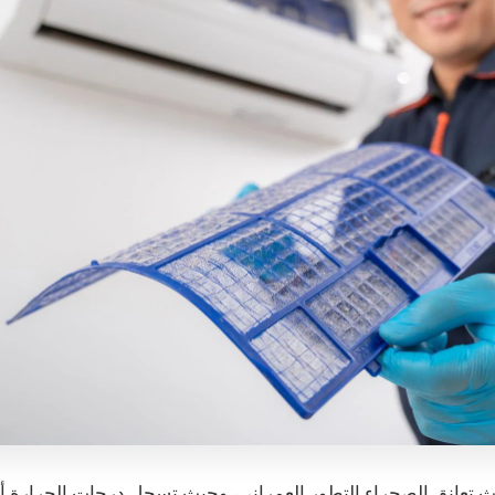
ث تعانق الصحراء التطور العمراني، وحيث تسجل درجات الحرارة أر