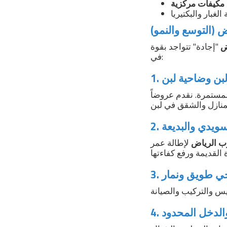
 (التوسع والنمو)
ض
"إجادة" تتواجد بقوة
في:
لبن وضاحية لبن
لمستمرة. نقدم عروضاً
لسويدي والبديعة
ب الرياض
لإطالة عمر
. حي طويق ونمار
 والدخل المحدود