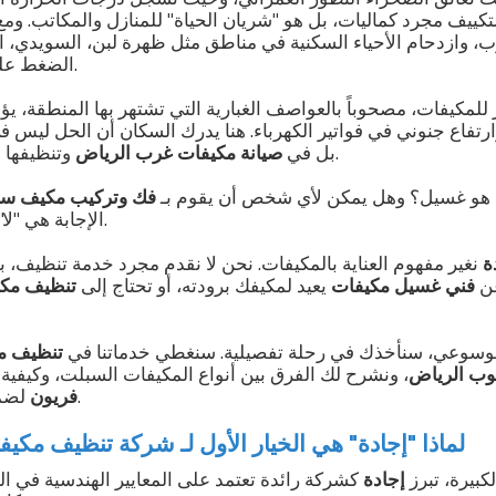
لتكييف مجرد كماليات، بل هو "شريان الحياة" للمنازل والمكاتب. ومع 
ب، وازدحام الأحياء السكنية في مناطق مثل ظهرة لبن، السويدي، ال
الضغط على أجهزة التكييف هائلاً.
لمكيفات، مصحوباً بالعواصف الغبارية التي تشتهر بها المنطقة، يؤد
وارتفاع جنوني في فواتير الكهرباء. هنا يدرك السكان أن الحل ليس 
وتنظيفها بشكل دوري واحترافي.
بل في
صيانة مكيفات غرب الرياض
هو غسيل؟ وهل يمكن لأي شخص أن يقوم بـ
فك وتركيب مكيف سب
الإجابة هي "لا". أنت بحاجة إلى خبراء.
ة
نغير مفهوم العناية بالمكيفات. نحن لا نقدم مجرد خدمة تنظيف، بل
عن
فني غسيل مكيفات
يعيد لمكيفك برودته، أو تحتاج إلى
تنظيف مكي
لموسوعي، سنأخذك في رحلة تفصيلية. سنغطي خدماتنا في
تنظيف م
وب الرياض
، ونشرح لك الفرق بين أنواع المكيفات السبلت، وكيفية
لضمان صيف بارد ومنعش.
فريون
لماذا "إجادة" هي الخيار الأول لـ شركة تنظيف مك
بيرة، تبرز
إجادة
كشركة رائدة تعتمد على المعايير الهندسية في العم