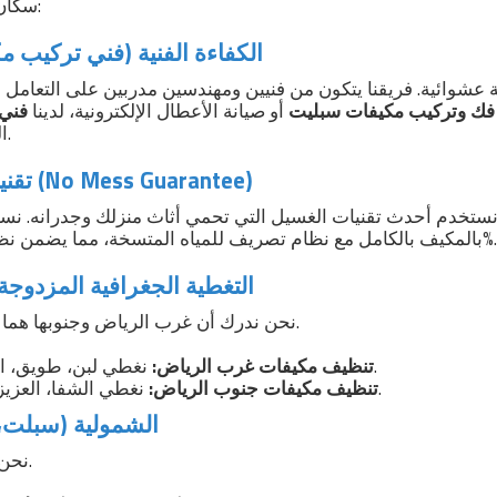
سكان غرب وجنوب الرياض:
1. الكفاءة الفنية (فني تركيب
عشوائية. فريقنا يتكون من فنيين ومهندسين مدربين على التعامل مع
فك وتركيب مكيفات سبليت
أو صيانة الأعطال الإلكترونية، لدينا
فني 
الخبرة والأدوات اللازمة.
2. تقنية الغسيل الآمن (No Mess Guarantee)
ستخدم أحدث تقنيات الغسيل التي تحمي أثاث منزلك وجدرانه. نستخدم "حافظات غ
بالمكيف بالكامل مع نظام تصريف للمياه المتسخة، مما يضمن نظافة المكان بنسبة 100%.
3. التغطية الجغرافية المزدو
نحن ندرك أن غرب الرياض وجنوبها هما الامتداد السكني الأكبر.
نغطي لبن، طويق، السويدي، البديعة.
تنظيف مكيفات غرب الرياض:
نغطي الشفا، العزيزية، الدار البيضاء.
تنظيف مكيفات جنوب الرياض:
4. الشمولية (سبل
نحن لا نتوقف عند السبلت.