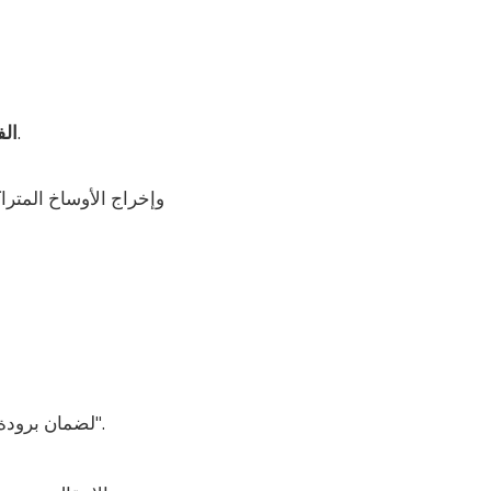
بتشغيل المكيف وقياس البرودة قبل البدء.
ال
إذا كان ناقصاً، نبحث عن التسريب ونعالجه، ثم نقوم بالتعبئة (R410A أو R22) لضمان برودة "ثلاجة".