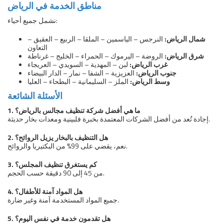
مناطق الخدمة في الرياض
نشمل جميع أحياء:
شمال الرياض:
النرجس – الياسمين – الملقا – الربيع – العقيق –
التعاون
شرق الرياض:
الروضة – اليرموك – الحمراء – الخليج – غرناطة
غرب الرياض:
لبن – المهدية – السويدي – العريجاء
جنوب الرياض:
العزيزية – الشفا – نمار – الدار البيضاء
وسط الرياض:
الملز – السليمانية – البطحاء – العليا
الأسئلة الشائعة
1. ما هي أفضل شركة تنظيف مجالس بالرياض؟
إجادة تُعد من أفضل الشركات المعتمدة بخبرة فلبينية ومعدات بخار حديثة.
2. هل التنظيف بالبخار يزيل الروائح؟
نعم، يقضي على 99% من البكتيريا والروائح.
3. كم يستغرق تنظيف المجلس؟
من 45 إلى 90 دقيقة حسب الحجم.
4. هل المواد آمنة للأطفال؟
جميع المواد المستخدمة آمنة وغير ضارة.
5. هل تقدمون خدمة في نفس اليوم؟