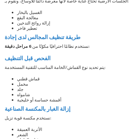
الجلسات الأرضية تحتاج عناية خاصة لأنها معرضة دائمًا للأوساخ، ونقوم بـ:
الغسيل بالبخار
معالجة البقع
إزالة روائح التدخين
تعطير فاخر
طريقة تنظيف المجالس لدى إجادة
:
نستخدم نظامًا احترافيًا مكوّنًا من
6 مراحل دقيقة
الفحص قبل التنظيف
يتم تحديد نوع القماش/الخامة المناسب للتقنية المستخدمة:
قماش قطني
مخمل
جلد
شامواه
أقمشة حساسة أو خليجية
إزالة الغبار بالمكنسة الصناعية
نستخدم مكنسة قوية تزيل:
الأتربة العميقة
الشعر