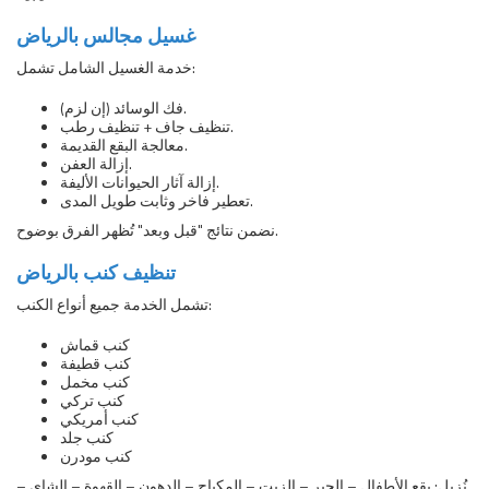
غسيل مجالس بالرياض
خدمة الغسيل الشامل تشمل:
فك الوسائد (إن لزم).
تنظيف جاف + تنظيف رطب.
معالجة البقع القديمة.
إزالة العفن.
إزالة آثار الحيوانات الأليفة.
تعطير فاخر وثابت طويل المدى.
نضمن نتائج "قبل وبعد" تُظهر الفرق بوضوح.
تنظيف كنب بالرياض
تشمل الخدمة جميع أنواع الكنب:
كنب قماش
كنب قطيفة
كنب مخمل
كنب تركي
كنب أمريكي
كنب جلد
كنب مودرن
نُزيل: بقع الأطفال – الحبر – الزيت – المكياج – الدهون – القهوة – الشاي –