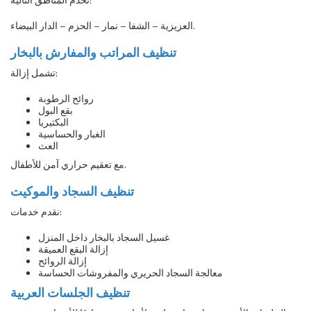
العزيزية – الشفا – نمار – الحزم – الدار البيضاء.
تنظيف المراتب والمفارش بالبخار
تشمل إزالة:
روائح الرطوبة
بقع البول
البكتيريا
الغبار والحساسية
العث
مع تعقيم حراري آمن للأطفال.
تنظيف السجاد والموكيت
نقدم خدمات:
غسيل السجاد بالبخار داخل المنزل
إزالة البقع العميقة
إزالة الروائح
معالجة السجاد الحريري والمفروشات الحساسة
تنظيف الجلسات العربية