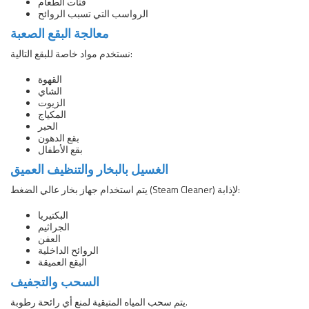
فتات الطعام
الرواسب التي تسبب الروائح
معالجة البقع الصعبة
نستخدم مواد خاصة للبقع التالية:
القهوة
الشاي
الزيوت
المكياج
الحبر
بقع الدهون
بقع الأطفال
الغسيل بالبخار والتنظيف العميق
يتم استخدام جهاز بخار عالي الضغط (Steam Cleaner) لإذابة:
البكتيريا
الجراثيم
العفن
الروائح الداخلية
البقع العميقة
السحب والتجفيف
يتم سحب المياه المتبقية لمنع أي رائحة رطوبة.