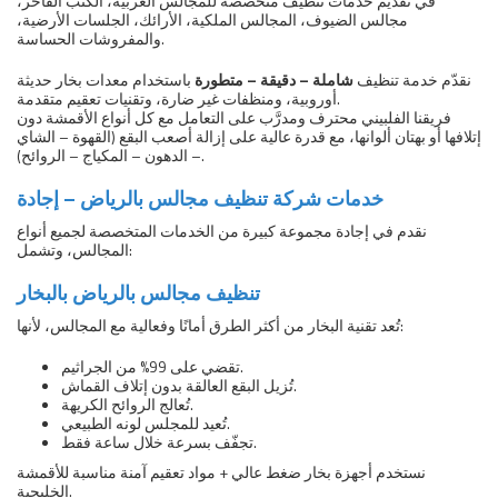
في تقديم خدمات تنظيف متخصصة للمجالس العربية، الكنب الفاخر،
مجالس الضيوف، المجالس الملكية، الأرائك، الجلسات الأرضية،
والمفروشات الحساسة.
نقدّم خدمة تنظيف
شاملة – دقيقة – متطورة
باستخدام معدات بخار حديثة
أوروبية، ومنظفات غير ضارة، وتقنيات تعقيم متقدمة.
فريقنا الفلبيني محترف ومدرَّب على التعامل مع كل أنواع الأقمشة دون
إتلافها أو بهتان ألوانها، مع قدرة عالية على إزالة أصعب البقع (القهوة – الشاي
– الدهون – المكياج – الروائح).
خدمات شركة تنظيف مجالس بالرياض – إجادة
نقدم في إجادة مجموعة كبيرة من الخدمات المتخصصة لجميع أنواع
المجالس، وتشمل:
تنظيف مجالس بالرياض بالبخار
تُعد تقنية البخار من أكثر الطرق أمانًا وفعالية مع المجالس، لأنها:
تقضي على 99% من الجراثيم.
تُزيل البقع العالقة بدون إتلاف القماش.
تُعالج الروائح الكريهة.
تُعيد للمجلس لونه الطبيعي.
تجفّف بسرعة خلال ساعة فقط.
نستخدم أجهزة بخار ضغط عالي + مواد تعقيم آمنة مناسبة للأقمشة
الخليجية.