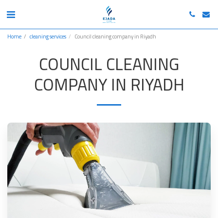
Home
cleaning services
Council cleaning company in Riyadh
COUNCIL CLEANING
COMPANY IN RIYADH