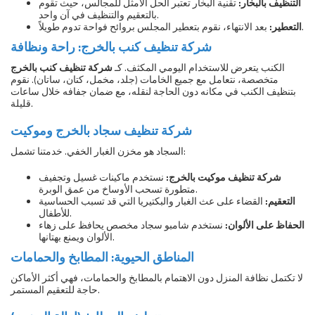
التنظيف بالبخار:
تقنية البخار تعتبر الحل الأمثل للمجالس، حيث تقوم
بالتعقيم والتنظيف في آن واحد.
بعد الانتهاء، نقوم بتعطير المجلس بروائح فواحة تدوم طويلاً.
التعطير:
شركة تنظيف كنب بالخرج: راحة ونظافة
الكنب يتعرض للاستخدام اليومي المكثف. كـ
شركة تنظيف كنب بالخرج
متخصصة، نتعامل مع جميع الخامات (جلد، مخمل، كتان، ساتان). نقوم
بتنظيف الكنب في مكانه دون الحاجة لنقله، مع ضمان جفافه خلال ساعات
قليلة.
شركة تنظيف سجاد بالخرج وموكيت
السجاد هو مخزن الغبار الخفي. خدمتنا تشمل:
شركة تنظيف موكيت بالخرج:
نستخدم ماكينات غسيل وتجفيف
متطورة تسحب الأوساخ من عمق الوبرة.
التعقيم:
القضاء على عث الغبار والبكتيريا التي قد تسبب الحساسية
للأطفال.
الحفاظ على الألوان:
نستخدم شامبو سجاد مخصص يحافظ على زهاء
الألوان ويمنع بهتانها.
المناطق الحيوية: المطابخ والحمامات
لا تكتمل نظافة المنزل دون الاهتمام بالمطابخ والحمامات، فهي أكثر الأماكن
حاجة للتعقيم المستمر.