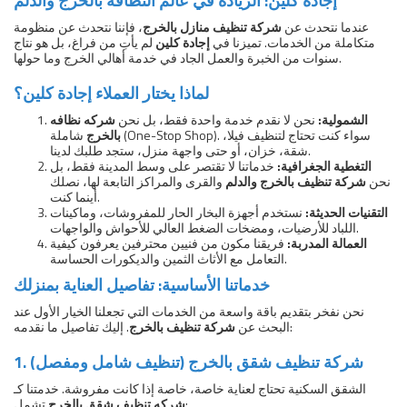
إجادة كلين: الريادة في عالم النظافة بالخرج والدلم
عندما نتحدث عن
شركة تنظيف منازل بالخرج
، فإننا نتحدث عن منظومة
متكاملة من الخدمات. تميزنا في
إجادة كلين
لم يأتِ من فراغ، بل هو نتاج
سنوات من الخبرة والعمل الجاد في خدمة أهالي الخرج وما حولها.
لماذا يختار العملاء إجادة كلين؟
الشمولية:
نحن لا نقدم خدمة واحدة فقط، بل نحن
شركه نظافه
بالخرج
شاملة (One-Stop Shop). سواء كنت تحتاج لتنظيف فيلا،
شقة، خزان، أو حتى واجهة منزل، ستجد طلبك لدينا.
التغطية الجغرافية:
خدماتنا لا تقتصر على وسط المدينة فقط، بل
نحن
شركة تنظيف بالخرج والدلم
والقرى والمراكز التابعة لها، نصلك
أينما كنت.
التقنيات الحديثة:
نستخدم أجهزة البخار الحار للمفروشات، وماكينات
اللباد للأرضيات، ومضخات الضغط العالي للأحواش والواجهات.
العمالة المدربة:
فريقنا مكون من فنيين محترفين يعرفون كيفية
التعامل مع الأثاث الثمين والديكورات الحساسة.
خدماتنا الأساسية: تفاصيل العناية بمنزلك
نحن نفخر بتقديم باقة واسعة من الخدمات التي تجعلنا الخيار الأول عند
. إليك تفاصيل ما نقدمه:
البحث عن
شركة تنظيف بالخرج
1. شركة تنظيف شقق بالخرج (تنظيف شامل ومفصل)
الشقق السكنية تحتاج لعناية خاصة، خاصة إذا كانت مفروشة. خدمتنا كـ
تشمل:
شركه تنظيف شقق بالخرج