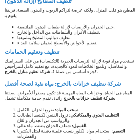
تنظيف المطابخ (إزالة الدهون)
المطبخ هو قلب المنزل، ولكنه عرضة لتراكم الزيوت والدهون الصعبة. فريقنا
يقوم بـ:
جلي الجدران والأرضيات لإزالة طبقات الدهون الملتصقة.
تنظيف الأفران والشفاطات من الداخل والخارج.
تنظيف دواليب المطبخ وتلميعها.
تعقيم الأحواض والأسطح لضمان سلامة الغذاء.
تنظيف وتعقيم الحمامات
نستخدم مواد قوية لإزالة الترسبات الجيرية (التكلسات) من على السيراميك
والمغاسل، وتلميع الخلاطات لتعود كالجديدة، مع تعقيم كامل للمراحيض
.
كجزء أساسي من عملنا كـ
شركة تعقيم منازل بالخرج
شركة تنظيف خزانات بالخرج: مياه نقية لصحة أفضل
المياه هي الحياة، وخزانات المياه المهملة قد تكون مصدراً للأمراض. بصفتنا
رائدة، نقدم خدمة متكاملة تشمل:
شركة تنظيف خزانات بالخرج
تفريغ الخزان بالكامل.
سحب المياه:
التنظيف اليدوي والميكانيكي:
نزول الفنيين لكشط الطحالب
والرواسب من الجدران والقاع.
شطف الخزان بضغط ماء عالي.
الغسيل:
التعقيم:
استخدام مواد الكلور بنسب علمية دقيقة لقتل البكتيريا
والفطريات.