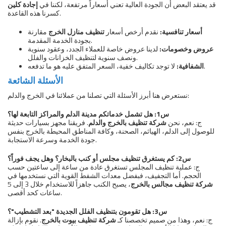
قد يعتقد البعض أن الجودة العالية تعني أسعاراً مرتفعة، لكننا في
إجادة كلين
كسرنا هذه القاعدة.
أسعار تنافسية:
نقدم أرخص أسعار
تنظيف منازل الخرج
مقارنة
بجودة الخدمة المقدمة.
عروض وخصومات:
لدينا عروض خاصة للعملاء الجدد، وعقود سنوية
ونصف سنوية لتنظيف الخزانات والفلل.
لا توجد تكاليف خفية، السعر المتفق عليه هو ما تدفعه.
الشفافية:
الأسئلة الشائعة
نستعرض هنا أبرز الأسئلة التي تصلنا من عملائنا في الخرج والدلم:
س1: هل تشمل خدماتكم مدينة الدلم والمراكز التابعة لها؟
ج: نعم، نحن
شركة تنظيف بالخرج والدلم
. فريقنا مجهز بسيارات حديثة
للوصول إلى الدلم، الهياثم، الصحنة، وكافة المناطق المحيطة بالخرج بنفس
جودة الخدمة وسرعة الاستجابة.
س2: كم يستغرق تنظيف مجلس أو كنب بالبخار؟ وهل يجف فوراً؟
ج: عملية تنظيف المجلس تستغرق عادة من ساعة إلى ساعتين حسب
الحجم. أما التجفيف، فبفضل معدات الشفط القوية التي نستخدمها في
شركة تنظيف مجالس بالخرج
، يصبح الكنب جاهزاً للاستخدام خلال 3 إلى 5
ساعات كحد أقصى.
س3: هل تقومون بتنظيف الفلل الجديدة "بعد التشطيب"؟
ج: نعم، وهذا من صميم تخصصنا كـ
شركة تنظيف بيوت بالخرج
. نقوم بإزالة