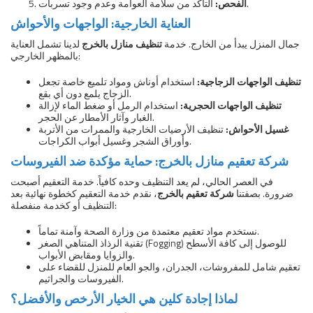
التأكد من سلامة العوامة وعدم وجود تسربات.
الفحص:
العناية الخارجية: الواجهات والأحواش
جمال المنزل يبدأ من الخارج. خدمة
تنظيف منازل بالخرج
لدينا تشمل العناية
بالمظهر الخارجي:
تنظيف الواجهات الزجاجية:
استخدام أوناش ومواد تلميع خاصة تجعل
الزجاج يلمع دون أي بقع.
تنظيف الواجهات الحجرية:
استخدام الرمل أو ضغط الماء لإزالة
الغبار وآثار الأمطار عن الحجر.
غسيل الأحواش:
تنظيف الأرضيات الخارجية والممرات من الأتربة
وأوراق الشجر وغسيل أبواب الكراجات.
شركة تعقيم منازل بالخرج: حماية مؤكدة ضد الفيروسات
في العصر الحالي، لم يعد التنظيف وحده كافياً. خدمة التعقيم أصبحت
ضرورة. بصفتنا
شركة تعقيم بالخرج
، نقدم خدمة التعقيم كخطوة نهائية بعد
التنظيف أو كخدمة منفصلة:
نستخدم مواد تعقيم معتمدة من وزارة الصحة وآمنة تماماً.
تقنية الرذاذ المتناهي الصغر (Fogging) للوصول إلى كافة الأسطح
والزوايا ومقابض الأبواب.
تعقيم شامل للمفروشات، الجدران، والجو العام للمنزل للقضاء على
الفيروسات والجراثيم.
لماذا إجادة كلين هي الخيار الأرخص والأفضل؟