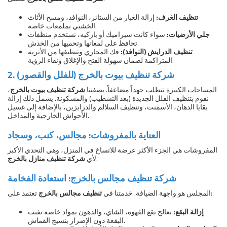
تنظيف الغرف:
إزالة الغبار من الستائر، النوافذ، ومسح الأثاث
الخشبي بملمعات خاصة.
جلي الأرضيات:
سواء كانت سيراميك أو باركيه، نستخدم منظفات
تحافظ على لمعانها وتحميها من الخدش.
تنظيف الدرايش (النوافذ):
فك المجاري وتنظيفها من الأتربة
المتراكمة لضمان سهولة الفتح والإغلاق ونقاء الرؤية.
2. شركة تنظيف بيوت بالخرج (للفلل والقصور)
المساحات الكبيرة تتطلب جهداً مضاعفاً. بصفتنا
شركة تنظيف بيوت بالخرج
،
نقوم بتنظيف الفلل الجديدة (بعد التشطيب) والمسكونة. يشمل ذلك إزالة
بقايا الدهان، الأسمنت، وتنظيف السلالم والدرابزين، بالإضافة إلى غسيل
الأحواش الخارجية والمداخل.
العناية بالمفروشات: مجالس، كنب، وسجاد
المفروشات هي الجزء الأكثر عرضة للاتساخ في المنزل، وهي التحدي الأكبر
.
لأي
شركة تنظيف منازل بالخرج
شركة تنظيف مجالس بالخرج: استعادة الفخامة
تعتمد على:
المجلس هو واجهة الضيافة. خدمتنا في
تنظيف مجالس بالخرج
إزالة البقع:
نعالج بقع القهوة، الشاي، والدهون بمواد خاصة تفتت
البقعة دون الإضرار بنسيج القماش.