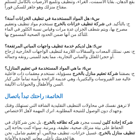
بقع الدهان، بقايا الأسمنت، الغراء، وتنظيف وتلميع الأرضيات بالكامل لتستلم
مفتاح منزلك وهو جاهز للسكن فوراً.
س4: هل المواد المستخدمة في تنظيف الخزانات آمنة؟
ج: بالتأكيد. في
شركة تنظيف خزانات بالخرج
نستخدم مواد تنظيف وتعقيم
مصرح بها، ويتم شطف الخزان عدة مرات وقياس نسبة الكلور في الماء
للتأكد من أنها ضمن الحدود الصحية المسموح بها.
س5: هل لديكم خدمة تنظيف واجهات المباني المرتفعة؟
ج: نعم، نمتلك المعدات والسقالات اللازمة لتنظيف الواجهات الخارجية (زجاج
أو حجر) للفلل والمباني التجارية، مما يعيد للمبنى رونقه وجماله.
س6: ما هي المواد المستخدمة في تعقيم المنازل؟
ج: بصفتنا
شركة تعقيم منازل بالخرج
مسؤولة، نستخدم معقمات ذات فاعلية
عالية ضد الفيروسات والبكتيريا، وهي عديمة الرائحة وآمنة تماماً على كبار
السن والأطفال والحيوانات الأليفة.
الخاتمة: راحتك تبدأ باتصال
لا ترهق نفسك في محاولات التنظيف التقليدية الشاقة التي تستهلك وقتك
وجهدك دون الوصول للنتيجة المطلوبة. اترك المهمة لأهل الاختصاص.
شركة إجادة كلين
ليست مجرد
شركه نظافه بالخرج
، بل نحن شركاؤك في
الحفاظ على بيئة منزلك صحية، نظيفة، ومرتبة. سواء كنت بحاجة إلى
تنظيف منازل بالخرج
، غسيل خزانات، تنظيف مجالس، أو تعقيم شامل، نحن
هنا لخدمتك بأعلى معايير الجودة والأمانة.