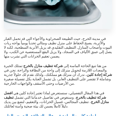
في مدينة الخرج، حيث الطبيعة الصحراوية والأجواء التي قد تحمل الغبار
والأتربة، يصبح الحفاظ على منزل نظيف ومثالي تحدياً يومياً يواجه ربات
البيوت وأصحاب المنازل. التنظيف التقليدي قد يزيل الأتربة السطحية، لكنه لا
يصل إلى عمق الألياف في السجاد، ولا يزيل البقع المستعصية عن الكنب، ولا
يضمن تعقيم الخزانات التي نشرب منها.
من هنا تنبع الحاجة الماسة إلى
شركة تنظيف منازل بالخرج
تمتلك الخبرة
والمعدات اللازمة لتحويل منزلك إلى واحة من النظافة والراحة. نحن في
شركة إجادة كلين
، ندرك أن منزلك هو مملكتك، ولذلك نقدم لك حلولاً جذرية
وشاملة لا تقتصر على التنظيف العابر، بل تشمل العناية بكل تفصيلة صغيرة
من الأرضيات وحتى الأسقف والواجهات الخارجية.
في هذا المقال التفصيلي، سنستعرض لماذا تعتبر إجادة كلين هي
افضل
شركة تنظيف بالخرج
، وسنغوص في تفاصيل خدماتنا التي تشمل
تنظيف
منازل الخرج
، تنظيف المجالس، غسيل الخزانات، والتعقيم، لنضع بين يديك
دليلاً كاملاً يضمن لك بيئة صحية وآمنة لعائلتك.