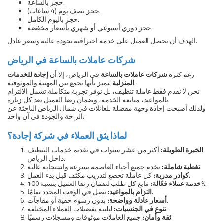
حجز بالساعة.
حجز نصف يوم (4 ساعات).
حجز باليوم الكامل.
حجز دوري أسبوعي أو شهري بأسعار مخفضة.
الهدف أن يحصل العميل على خدمة احترافية بجودة عالية وسعر عادل.
شركات عاملات بالساعة في الرياض
رغم كثرة
شركات عاملات بالساعة
في الرياض، إلا أن
إجادة للخدمات
تتميز بأنها تجمع بين المهنية والموثوقية.
المنزلية
نحن لا نقدم فقط عاملة تنظيف، بل نوفر تجربة متكاملة تشمل الالتزام
بالمواعيد، متابعة الخدمة، وضمان رضا العميل بعد كل زيارة.
ولذلك أصبحت إجادة وجهة مفضلة للعائلات في شمال الرياض الباحثة عن
الراحة والجودة في آن واحد.
لماذا يثق العملاء في شركة إجادة؟
الخبرة الطويلة:
أكثر من عشر سنوات في تقديم خدمات التنظيف
داخل الرياض.
نخدم جميع أحياء العاصمة بسرعة واستجابة عالية.
تغطية شاملة:
كل عاملة تخضع لتدريب مكثف قبل بدء العمل.
كوادر مدربة:
نتابع كل طلب لضمان رضا العميل بنسبة 100%.
خدمة عملاء فعّالة:
نصل في الوقت المحدد تمامًا.
التزام بالمواعيد:
بدون رسوم خفية أو مفاجآت.
أسعار عادلة وواضحة:
لتلبية تفضيلات العملاء المختلفة.
تنوع في الجنسيات:
جميع العاملات موثوقات ومسجلات رسميًا.
ثقة وأمان: