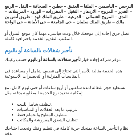
النرجس – الياسمين – الملقا – العقيق – حطين – الصحافة – النفل – الربيع
– الغدير – المروج – الازدهار – النخيل – المغرزات – الورود – المرسلات –
الندى – المروج الشمالي – الدرعية – طريق الملك فهد – طريق أنس بن
مالك – طريق الملك سلمان – حي الجامعة – حي الأمانة – حي الواحة.
تصل فرق إجادة إلى موقعك خلال وقت قياسي، مهما كان موقع المنزل أو
المكتب، لتقديم الخدمة باحترافية كاملة.
تأجير شغالات بالساعة أو باليوم
حسب رغبتك.
توفر شركة إجادة خيار
تأجير شغالات بالساعة أو باليوم
هذه الخدمة مثالية للأسر التي تحتاج إلى تنظيف شامل أو مساعدة في
المناسبات المنزلية أو التحضيرات الأسبوعية.
تستطيع حجز شغالة لمدة ساعتين أو أربع ساعات أو حتى ليوم كامل، مع
إمكانية تحديد نوع الخدمة المطلوبة بدقة، مثل:
تنظيف شامل للبيت.
ترتيب ما بعد الحفلات أو المناسبات.
تنظيف المطبخ والحمام فقط.
تنظيف الشقق المفروشة والمكاتب.
نظام التأجير بالساعة يمنحك حرية كاملة في تنظيم وقتك وتحديد احتياجك
بدقة.