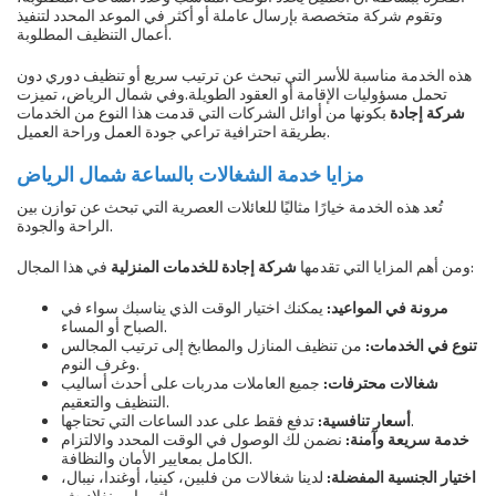
وتقوم شركة متخصصة بإرسال عاملة أو أكثر في الموعد المحدد لتنفيذ
أعمال التنظيف المطلوبة.
هذه الخدمة مناسبة للأسر التي تبحث عن ترتيب سريع أو تنظيف دوري دون
تحمل مسؤوليات الإقامة أو العقود الطويلة.وفي شمال الرياض، تميزت
شركة إجادة
بكونها من أوائل الشركات التي قدمت هذا النوع من الخدمات
بطريقة احترافية تراعي جودة العمل وراحة العميل.
مزايا خدمة الشغالات بالساعة شمال الرياض
تُعد هذه الخدمة خيارًا مثاليًا للعائلات العصرية التي تبحث عن توازن بين
الراحة والجودة.
في هذا المجال:
ومن أهم المزايا التي تقدمها
شركة إجادة للخدمات المنزلية
مرونة في المواعيد:
يمكنك اختيار الوقت الذي يناسبك سواء في
الصباح أو المساء.
تنوع في الخدمات:
من تنظيف المنازل والمطابخ إلى ترتيب المجالس
وغرف النوم.
شغالات محترفات:
جميع العاملات مدربات على أحدث أساليب
التنظيف والتعقيم.
تدفع فقط على عدد الساعات التي تحتاجها.
أسعار تنافسية:
خدمة سريعة وآمنة:
نضمن لك الوصول في الوقت المحدد والالتزام
الكامل بمعايير الأمان والنظافة.
اختيار الجنسية المفضلة:
لدينا شغالات من فلبين، كينيا، أوغندا، نيبال،
إثيوبيا، وبنغلاديش.