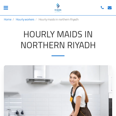
Home
Hourly workers
Hourly maids in northern Riyadh
HOURLY MAIDS IN
NORTHERN RIYADH