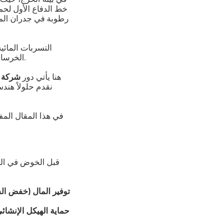
خط الدفاع الأول لحما
رطوبة في جدران المنز
التسربات المائي
الخرسانية للمبنى، وقد تؤدي لاختلاط مياه الشرب بمياه الصرف الصحي أو المياه الجوفية الملوثة.
هنا يأتي دور
شركة ع
نقدم حلولاً هند
في هذا المقال الم
قبل الخوض في الت
توفير المال (خفض الفو
حماية الهيكل الإنشائي