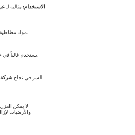
الاستخدام:
مثالية لـ
عزل
مواد مطاطية مرنة تستخدم لسد الشروخ والزوايا لأنها تتحمل التمدد والانكماش الناتج عن تغير الحرارة.
من الخارج للعزل الحراري والمائي معاً، لمنع سخونة المياه في الصيف.
يستخدم غالباً في
ع
السر في نجاح
شركة ع
لا يمكن العزل
والأرضيات لإزال