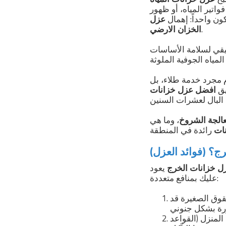
اتير المياه، أو ظهور
ون واحداً: إهمال
عزل
.
الخزان الارضي
يقي لسلامة الأساسات
 مجرد خدمة طلاء، بل
يق
افضل عزل خزانات
الجة الشروخ
، وما هي
ات
ج؟ (فوائد العزل)
ل خزانات الخرج
يعود
عليك بمنافع متعددة:
وق الصغيرة قد
لمنزل (القواعد