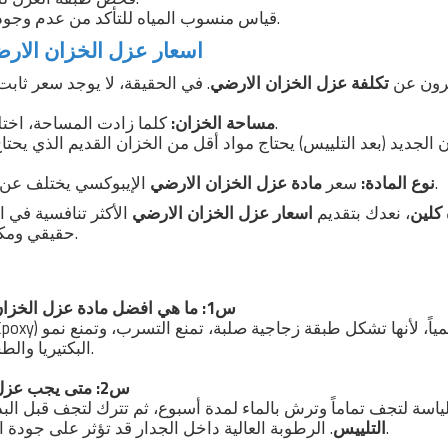
قياس منسوب المياه للتأكد من عدم وجود تسربات جديدة.
اسعار عزل الخزان الارض
يرون عن
تكلفة عزل الخزان الارضي
كلما زادت المساحة، اختلفت كمية المواد.
مساحة الخزان:
 الجديد (بعد التلييس) يحتاج مواد أقل من الخزان القديم الذي يحتا
الإيبوكسي يختلف عن العزل الأسمنتي.
نوع المادة:
سعر
مادة عزل الخزان الارضي
 كلين
، نعدك بتقديم
اسعار عزل الخزان الارضي
الأكثر تنافسية في 
حقيقي ومكتوب على جودة العزل.
س1: ما هي افضل مادة عزل الخزان الارضي من الداخل؟
البكتيريا والطحالب، وسهلة التنظيف.
س2: متى يجب عزل الخزان بعد التلييس؟
ياسة لتجف تماماً وترش بالماء لمدة أسبوع، ثم تترك لتجف قبل الب
. الرطوبة العالية داخل الجدار قد تؤثر على جودة العزل إذا تم الاستعجال.
التلييس