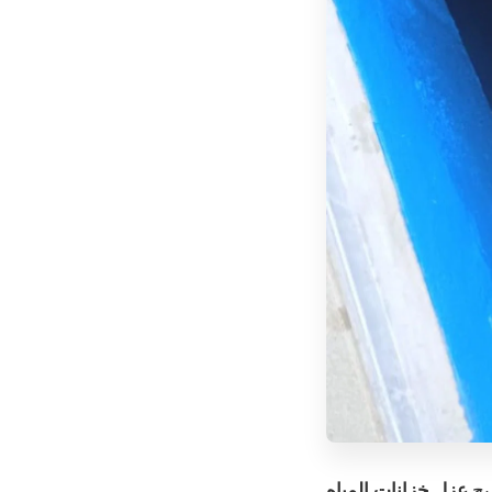
صبح
عزل خزانات المياه