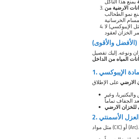
نات الارضية من
منع نمو الطحالب
ل الإيبوكسي) لا
(الأفضل والأقوى)
ن ونوعه. إليك تفصيل
ات المياه من الداخل
 الارضي
البكتيريا، وغير
للخزان الارضي
مثل مواد (CIC) أو (Arc).