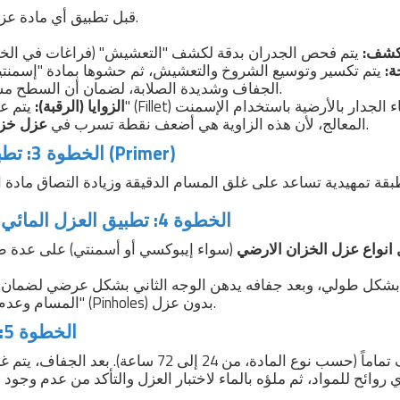
قبل تطبيق أي مادة عزل، يجب إصلاح العيوب.
كشف:
ة:
يتم تكسير وتوسيع الشروخ والتعشيش، ثم حشوها بمادة "إسمنتية معالجة" خ
الجفاف وشديدة الصلابة، لضمان أن السطح مستوٍ تماماً وصلب.
الزوايا (الرقبة):
يتم عمل "رقبة زجاجة" 
.
المعالج، لأن هذه الزاوية هي أضعف نقطة تسرب في
عزل خزا
الخطوة 3: تطبيق طبقة الأساس (Primer)
الخطوة 4: تطبيق العزل المائي (الوجوه المتعددة)
انواع عزل الخزان الارضي
(سواء إيبوكسي أو أسمنتي) على عدة ط
المسام وعدم ترك أي "دبوس" (Pinholes) بدون عزل.
الخطوة 5: التجفيف والاختبار
يترك الخزان ليجف تماماً (حسب نوع المادة، من 24 إلى 2