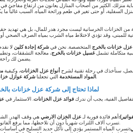
ية منزلك. الكثير من أصحاب المنازل يعانون من ارتفاع مفاجئ في فو
ل السفلية، أو حتى تغير في طعم ورائحة المياه. السبب غالباً ما يك
ة من الخزانات الخرسانية ليست مجرد هدر للمال، بل هي تهديد حق
زل خزانات بالخرج
المتخصصة. نحن في
شركة إجادة كلين
لا نقدم
سية متكاملة تشمل
غسيل خزانات بالخرج
، معالجة التشققات، وتطب
يضمن لك راحة البال لعشرات السنين.
فصل، سنأخذك في رحلة تقنية لشرح
أنواع عزل الخزانات
، وكيفية
مع
رائدة في المنطقة.
المواد المستخدمة
التي تجعلنا
شركة عوازل خزان
لماذا تحتاج إلى شركة عزل خزانات بالخر
فاصيل الفنية، يجب أن ندرك
فوائد عزل الخزانات
. الاستثمار في
عز
اتير):
أهم فائدة فورية لـ
عزل الخزان الارضي
هي وقف الهدر. الشق
تسرب آلاف اللترات شهرياً دون أن تلاحظها، مما يرفع الفاتورة بشكل جنوني.
:
تسرب المياه المستمر يؤدي إلى تآكل حديد التسليح في أساسات ا