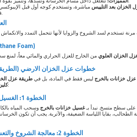
تتغلغل داخل مسام الخرسانة وتسدها، وتتميز بقوة التصاق عالية جداً.
المميزات:
 الخزان بعد التلييس
مباشرة، وتستخدم كوجه أول قبل الإيبوكسي أ
في بعض الحالات.
3. ا
4. الفوم (ne Foam
زل الخزان العلوي
خطوات عزل الخزان الارضي (الطريقة 
زل خزانات بالخرج
ليس فقط في المادة، بل في
طريقة عزل الخز
، نتبع بروتوكولاً صارماً:
كلين
الخطوة 1: الغسيل والتنظيف العميق
 على سطح متسخ. نبدأ بـ
غسيل خزانات بالخرج
وسحب المياه بالكا
ة الطحالب، بقايا اللياسة الضعيفة، والأتربة. يجب أن تكون الخرسانة
الخطوة 2: معالجة الشروخ والتعشيش (أهم خطوة)