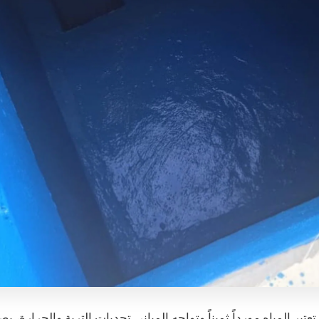
تبر المياه مورداً ثميناً وتواجه المباني تحديات التربة والحرارة، ي