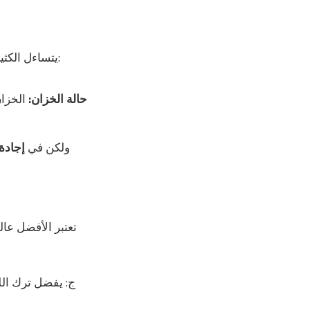
. في الحقيقة، لا يوجد سعر ثابت لأن السعر يعتمد على:
يتساءل الكث
حالة الخزان:
الخزان
ولكن في
إجادة
ج: يفضل ترك الل