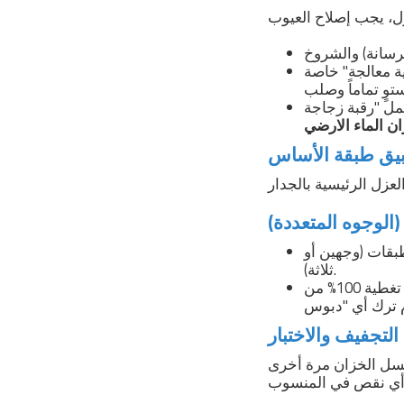
اصة (Grout) سريعة
(Fillet) في الزوايا التقاء الجدار بالأرضية باستخدام الإسمنت
ن الماء الارضي
بقات (وجهين أو
ثلاثة).
يتم دهن الوجه الأول بشكل طولي، وبعد جفافه يدهن الوجه الثاني بشكل عرضي لضمان تغطية 100% من
7 ساعة). بعد الجفاف، يتم غسل الخزان مرة أخرى