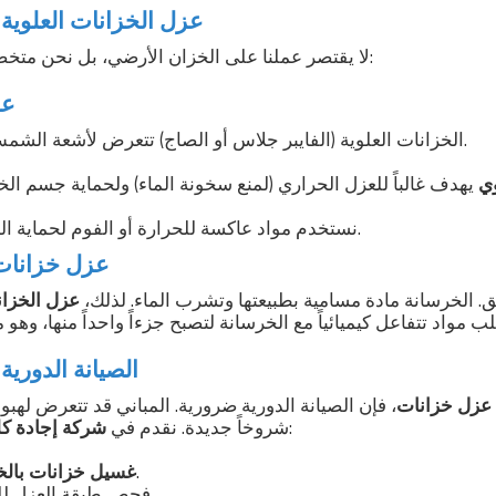
عزل الخزانات العلوية 
لا يقتصر عملنا على الخزان الأرضي، بل نحن متخصصون في كافة الأنواع:
عز
الخزانات العلوية (الفايبر جلاس أو الصاج) تتعرض لأشعة الشمس المباشرة في الخرج.
وي
يهدف غالباً للعزل الحراري (لمنع سخونة الماء) ولحماية جسم ال
نستخدم مواد عاكسة للحرارة أو الفوم لحماية الخزان من الخارج.
عزل خزانات 
. الخرسانة مادة مسامية بطبيعتها وتشرب الماء. لذلك،
عزل الخزان
ب مواد تتفاعل كيميائياً مع الخرسانة لتصبح جزءاً واحداً منها، وهو 
الصيانة الدوري
عزل خزانات
، فإن الصيانة الدورية ضرورية. المباني قد تتعرض ل
عقود صيانة تشمل:
شروخاً جديدة. نقدم في
شركة إجادة كل
بشكل دوري.
غسيل خزانات بالخ
فحص طبقة العزل للتأكد من سلامتها.