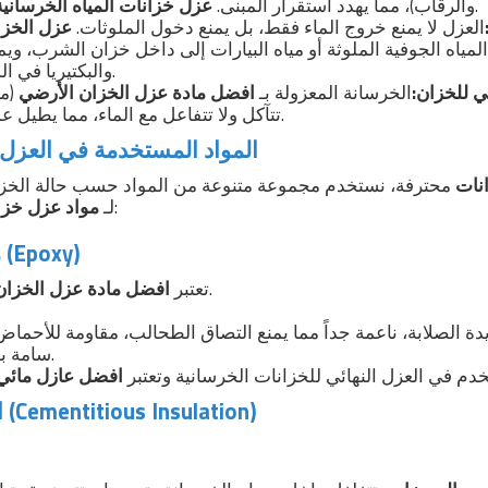
يمنع هذا التآكل.
والرقاب)، مما يهدد استقرار المبنى.
عزل خزانات المياه الخرسانية
العزل لا يمنع خروج الماء فقط، بل يمنع دخول الملوثات.
عزل الخزا
مياه الجوفية الملوثة أو مياه البيارات إلى داخل خزان الشرب، وي
والبكتيريا في المسام الخرسانية.
ي للخزان:
الخرسانة المعزولة بـ
افضل مادة عزل الخزان الأرضي
(مث
تتآكل ولا تتفاعل مع الماء، مما يطيل عمر الخزان لعقود.
المواد المستخدمة في العزل 
نات
محترفة، نستخدم مجموعة متنوعة من المواد حسب حالة الخزا
:
لـ
مواد عزل خزان
1. مادة الإيبوكسي (Epoxy)
على الإطلاق.
تعتبر
افضل مادة عزل الخزان
ة الصلابة، ناعمة جداً مما يمنع التصاق الطحالب، مقاومة للأحماض و
سامة بعد الجفاف تماماً.
م في العزل النهائي للخزانات الخرسانية وتعتبر
افضل عازل مائي 
2. العزل الأسمنتي (Cementitious Insulation)