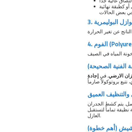
و كطبقة نهائية
لعوازل البوليمرية
Polyuretha)
الفنية الصحيحة)
ان الارضي
. في
إجادة
مل. يتم كشط الجدران
 نظيفة تماماً لتستقبل
العازل.