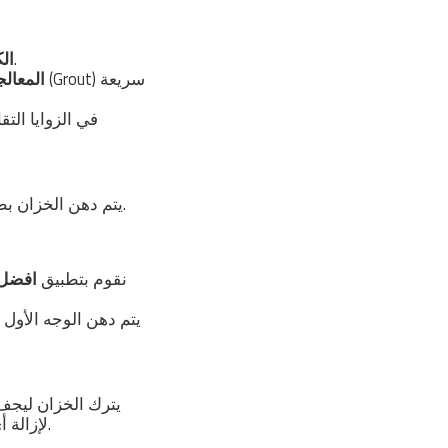
يتم فحص الجدران بدقة لكشف "التعشيش" (فراغات في الخرسانة) والشروخ.
ال
المعالج
يتم دهن الخزان بطبقة تمهيدية تساعد على غلق المسام الدقيقة وزيادة التصاق مادة العزل الرئيسية بالجدار.
نقوم بتطبيق
افضل 
لإزالة أي روائح للمواد، ثم ملؤه بالماء لاختبار العزل والتأكد من عدم وجود أي نقص في المنسوب.